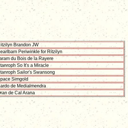
itzilyn Brandon JW
earlbarn Periwinkle for Ritzilyn
aram du Bois de la Rayere
tanroph So It's a Miracle
tanroph Sailor's Swansong
pace Simgold
ardo de Medialmendra
ran de Cal Arana