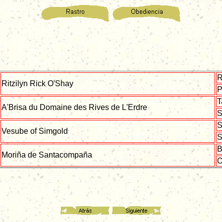
R
Ritzilyn Rick O'Shay
P
T
A'Brisa du Domaine des Rives de L'Erdre
S
S
Vesube of Simgold
S
B
Moriña de Santacompaña
O