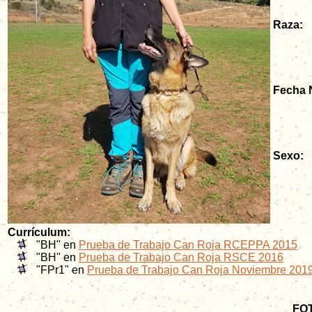
Raza:
Fecha 
Sexo:
Currículum:
"BH" en
Prueba de Trabajo Can Roja RCEPPA 2015
"BH" en
Prueba de Trabajo Can Roja RSCE 2016
"FPr1" en
Prueba de Trabajo Can Roja Noviembre 201
FOT