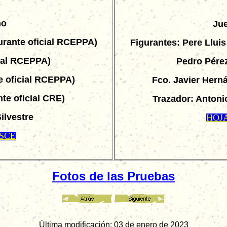
no
Jue
gurante oficial RCEPPA)
Figurantes: Pere Lluis
cial RCEPPA)
Pedro Pérez
e oficial RCEPPA)
Fco. Javier Hern
te oficial CRE)
Trazador: Antoni
ilvestre
HOJA
RSCE
Fotos de las Pruebas
Última modificación: 03 de enero de 2023