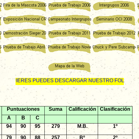
ERES PUEDES DESCARGAR NUESTRO FOLLETO PUBLICI
Puntuaciones
Suma
Calificación
Clasificación
A
B
C
94
90
95
279
M.B.
1º
79
90
88
257
Bº
2º