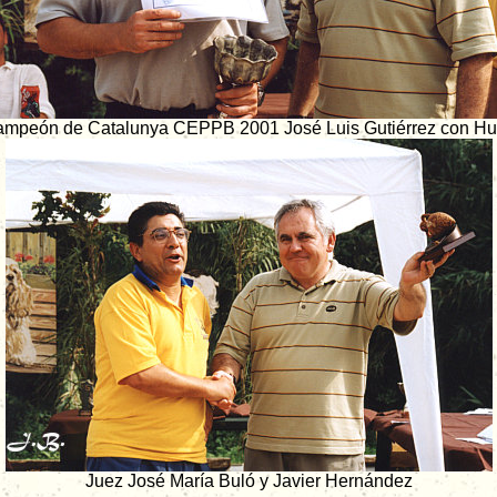
mpeón de Catalunya CEPPB 2001 José Luis Gutiérrez con H
Juez José María Buló y Javier Hernández