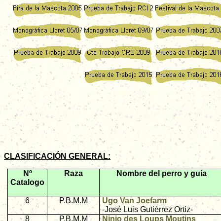
SI QUI
CLASIFICACIÓN GENERAL:
Nº
Raza
Nombre del perro y guía
Catalogo
6
P.B.M.M
Ugo Van Joefarm
-José Luis Gutiérrez Ortiz-
8
P.B.M.M
Ninjo des Loups Moutins