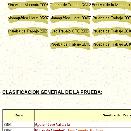
SI QUIERE
CLASIFICACION GENERAL DE LA PRUEBA:
Raza
Nombre del Perro
PBM
Apolo - José Valdivia
PBM
Hasan de Vrunhof
-
José Antonio Jiménez