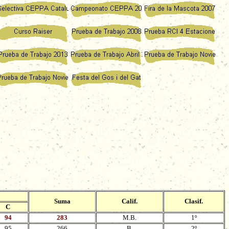
IO LISTO PARA IMPRIMIR PULSA AQUÍ
Suma
Calif.
Clasif.
C
94
283
M.B.
1º
95
266
B.
2º