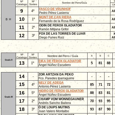
Nº
Nº
Nombre del Perro/Guía
Catalogo
Sorteo
C
FASCO DE VRUNHOF
9
4º
A
Pedro Pérez Lasierra
MONT DE CAN RIERA
10
1º
A
B
H
Fernando de la Rosa Rodríguez
ODIN DE FEROX GLADIATOR
11
2º
A
Ramón Mitjana Grifol
FOX DE LAS TORRES DE LUAR
12
3º
Diego Funes Ruiz
A
Nº
Nº
Nombre del Perro / Guía
A
B
C
Catalogo
Sorteo
Grado II
EIKA DE FEROX GLADIATOR
13
1º
5
81
88
Ángel Núñez Escudero
ZOR ARTZAN DA PEKO
14
-
-
-
-
Fco. Paredes Iparraguirre
NELY DE ADEGA
15
4º
85
71
72
Antonio Pérez Lasierra
HIDRO DE FEROX GLADIATOR
16
5º
88
83
81
Ángel Núñez Escudero
Grado III
CHAMP VOM WONNEGAUNER
17
2º
70
93
95
Andrés Sancho Bailera
Ò DE LOUPS MUTINS
18
3º
93
87
90
Juan Valero Montalbo