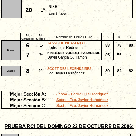
NIXE
20
1º
Adriá Sans
Nº
Nº
Nombre del Perro / Guía
A
B
C
Catalogo
Sorteo
JASSO DE PICASENTAL
6
1º
88
78
80
Pedro Luis Rodríguez
Grado I
KIMBERLY VON DER FASANERIE
7
3º
85
55
-
David García Guillamón
SCOTT DES LEGENDAIRES
8
2º
80
82
82
Grado II
Fco. Javier Hernández
Mejor Sección A:
Jasso – Pedro Luis Rodríguez
Mejor Sección B:
Scott – Fco. Javier Hernández
Mejor Sección C:
Scott – Fco. Javier Hernández
PRUEBA RCI DEL DOMINGO 22 DE OCTUBRE DE 2006: