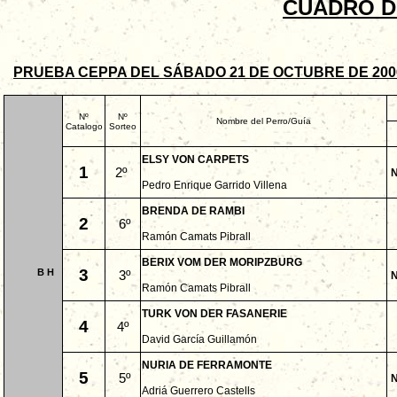
CUADRO D
PRUEBA CEPPA DEL SÁBADO 21 DE OCTUBRE DE 200
Nº
Nº
Nombre del Perro/Guía
Catalogo
Sorteo
ELSY VON CARPETS
1
2º
Pedro Enrique Garrido Villena
BRENDA DE RAMBI
2
6º
Ramón Camats Pibrall
BERIX VOM DER MORIPZBURG
3
B
H
3º
Ramón Camats Pibrall
TURK VON DER FASANERIE
4
4º
David García Guillamón
NURIA DE FERRAMONTE
5
5º
Adriá Guerrero Castells